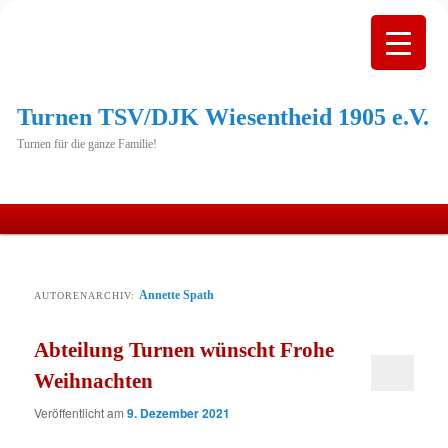
Turnen TSV/DJK Wiesentheid 1905 e.V.
Turnen für die ganze Familie!
Hauptmenü
Zum
Zum
primären
sekundären
Annette Spath
AUTORENARCHIV:
Inhalt
Inhalt
Abteilung Turnen wünscht Frohe
springen
springen
Weihnachten
Veröffentlicht am
9. Dezember 2021