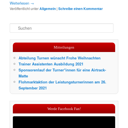
Weiterlesen
→
Veröffentlicht unter
Allgemein
|
Schreibe einen Kommentar
S
u
c
h
Mitteilungen
e
n
Abteilung Turnen wünscht Frohe Weihnachten
Trainer Assistenten Ausbildung 2021
Sponsorenlauf der Turner*innen für eine Airtrack-
Matte
Flohmarktaktion der Leistungsturnerinnen am 26.
September 2021
Werde Facebook Fan!